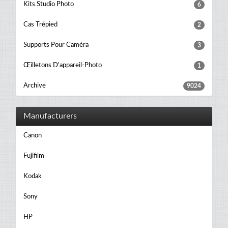
Kits Studio Photo
6
Cas Trépied
2
Supports Pour Caméra
3
Œilletons D'appareil-Photo
1
Archive
9024
Manufacturers
Canon
Fujifilm
Kodak
Sony
HP