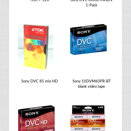
TDK T-120
Sony DVC 60min MiniDV
1-Pack
Sony DVC 85 min HD
Sony 10DVM60PR-BT
blank video tape