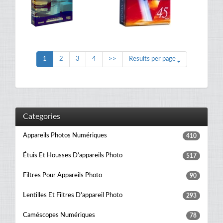
1
2
3
4
>>
Results per page
Categories
Appareils Photos Numériques
410
Étuis Et Housses D’appareils Photo
517
Filtres Pour Appareils Photo
90
Lentilles Et Filtres D'appareil Photo
293
Caméscopes Numériques
78