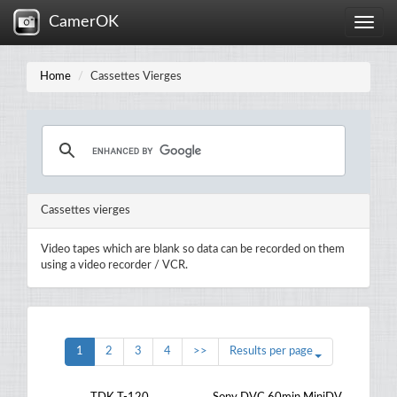
CamerOK
Toggle
naviga
Home
Cassettes Vierges
Cassettes vierges
Video tapes which are blank so data can be recorded on them
using a video recorder / VCR.
1
2
3
4
>>
Results per page