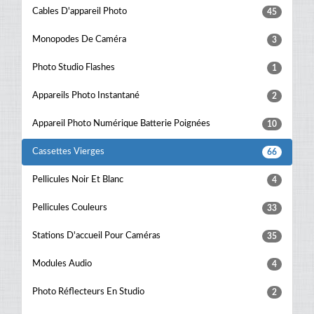
Cables D'appareil Photo
45
Monopodes De Caméra
3
Photo Studio Flashes
1
Appareils Photo Instantané
2
Appareil Photo Numérique Batterie Poignées
10
Cassettes Vierges
66
Pellicules Noir Et Blanc
4
Pellicules Couleurs
33
Stations D'accueil Pour Caméras
35
Modules Audio
4
Photo Réflecteurs En Studio
2