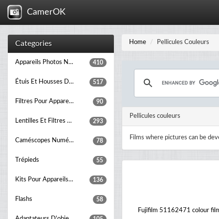
CamerOK
Home
Pellicules Couleurs
Categories
Appareils Photos Numériques
410
Étuis Et Housses D’appareils Photo
517
Filtres Pour Appareils Photo
90
Pellicules couleurs
Lentilles Et Filtres D'appareil Photo
293
Films where pictures can be dev
Caméscopes Numériques
78
Trépieds
55
Kits Pour Appareils Photos
136
Flashs
58
Fujifilm 51162471 colour fil
Adaptateurs D'objectifs D'appareil Photo