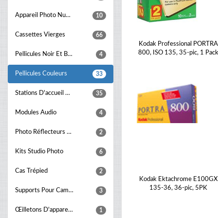
Appareil Photo Numérique Batterie Poignées
10
Cassettes Vierges
66
Kodak Professional PORTR
800, ISO 135, 35-pic, 1 Pac
Pellicules Noir Et Blanc
4
Pellicules Couleurs
33
Stations D'accueil Pour Caméras
35
Modules Audio
4
Photo Réflecteurs En Studio
2
Kits Studio Photo
6
Cas Trépied
2
Kodak Ektachrome E100GX
135-36, 36-pic, 5PK
Supports Pour Caméra
3
Œilletons D'appareil-Photo
1