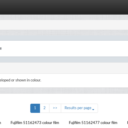
eloped or shown in colour.
1
2
>>
Results per page
m
Fujifilm 51162473 colour film
Fujifilm 51162477 colour film