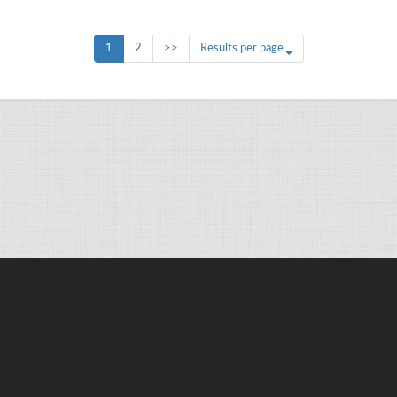
1
2
>>
Results per page