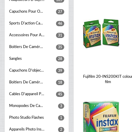
105
Capuchons Pour Objectifs
27
Sports D'action Caméra
46
Accessoires Pour Appareils Photo Montage
31
Boitiers De Caméras Sous Marine
35
Sangles
28
Capuchons D'objectifs
39
Fujifilm 20-INS200KIT colou
film
Boitiers De Caméras Vidéo
18
Cables D'appareil Photo
45
Monopodes De Caméra
3
Photo Studio Flashes
1
Appareils Photo Instantané
2