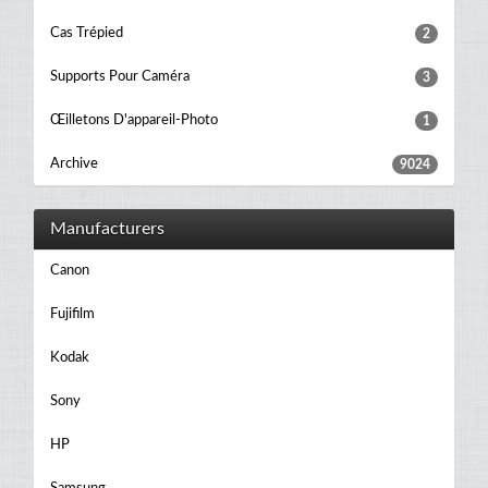
Cas Trépied
2
Supports Pour Caméra
3
Œilletons D'appareil-Photo
1
Archive
9024
Manufacturers
Canon
Fujifilm
Kodak
Sony
HP