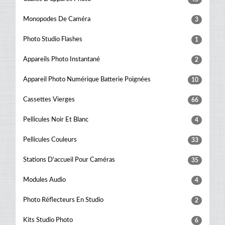
Monopodes De Caméra
3
Photo Studio Flashes
1
Appareils Photo Instantané
2
Appareil Photo Numérique Batterie Poignées
10
Cassettes Vierges
66
Pellicules Noir Et Blanc
4
Pellicules Couleurs
33
Stations D'accueil Pour Caméras
35
Modules Audio
4
Photo Réflecteurs En Studio
2
Kits Studio Photo
6