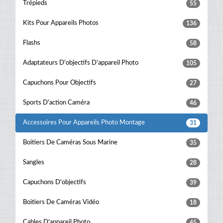
Trépieds
55
Kits Pour Appareils Photos
136
Flashs
58
Adaptateurs D'objectifs D'appareil Photo
105
Capuchons Pour Objectifs
27
Sports D'action Caméra
46
Accessoires Pour Appareils Photo Montage
31
Boitiers De Caméras Sous Marine
35
Sangles
28
Capuchons D'objectifs
39
Boitiers De Caméras Vidéo
18
Cables D'appareil Photo
45