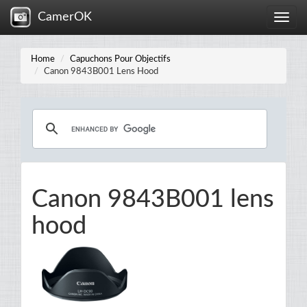
CamerOK
Toggle
naviga
Home
Capuchons Pour Objectifs
Canon 9843B001 Lens Hood
Canon 9843B001 lens
hood