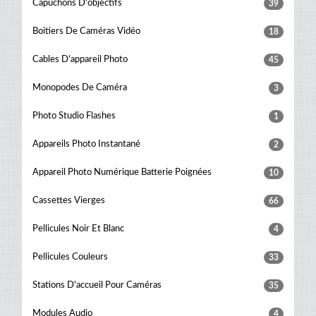
Capuchons D'objectifs
39
Boitiers De Caméras Vidéo
18
Cables D'appareil Photo
45
Monopodes De Caméra
3
Photo Studio Flashes
1
Appareils Photo Instantané
2
Appareil Photo Numérique Batterie Poignées
10
Cassettes Vierges
66
Pellicules Noir Et Blanc
4
Pellicules Couleurs
33
Stations D'accueil Pour Caméras
35
Modules Audio
4