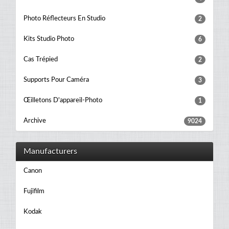
Photo Réflecteurs En Studio
2
Kits Studio Photo
6
Cas Trépied
2
Supports Pour Caméra
3
Œilletons D'appareil-Photo
1
Archive
9024
Manufacturers
Canon
Fujifilm
Kodak