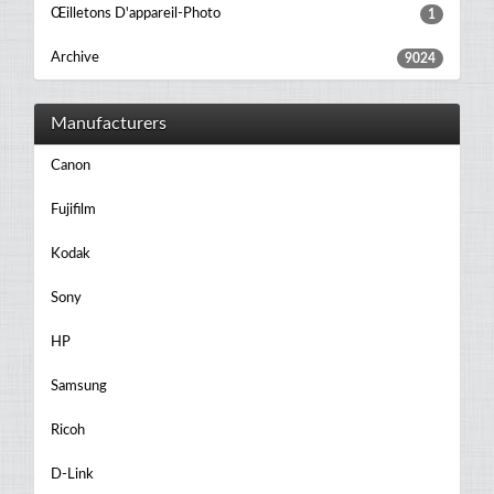
Œilletons D'appareil-Photo
1
Archive
9024
Manufacturers
Canon
Fujifilm
Kodak
Sony
HP
Samsung
Ricoh
D-Link