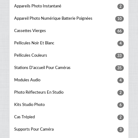
Appareils Photo Instantané
2
Appareil Photo Numérique Batterie Poignées
10
Cassettes Vierges
66
Pellicules Noir Et Blanc
4
Pellicules Couleurs
33
Stations D'accueil Pour Caméras
35
Modules Audio
4
Photo Réflecteurs En Studio
2
Kits Studio Photo
6
Cas Trépied
2
Supports Pour Caméra
3